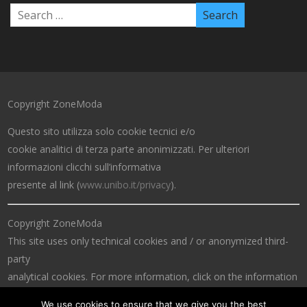
Copyright ZoneModa
Questo sito utilizza solo cookie tecnici e/o
cookie analitici di terza parte anonimizzati. Per ulteriori
informazioni clicchi sull’informativa
presente al link (
www.unibo.it/privacy
).
Copyright ZoneModa
This site uses only technical cookies and / or anonymized third-
party
analytical cookies. For more information, click on the information
at the link (
www.unibo.it/privacy
).
We use cookies to ensure that we give you the best