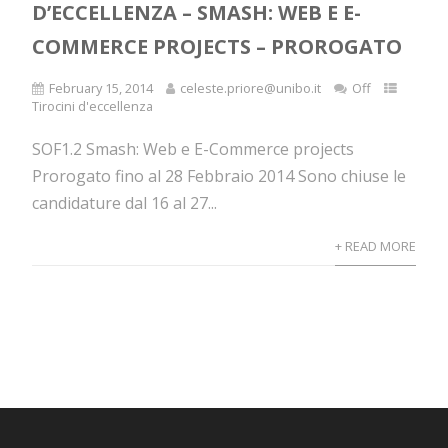
D’ECCELLENZA – SMASH: WEB E E-
COMMERCE PROJECTS – PROROGATO
February 15, 2014
celeste.priore@unibo.it
Off
Tirocini d'eccellenza
SOF1.2 Smash: Web e E-Commerce projects
Prorogato fino al 28 Febbraio 2014 Sono chiuse le
candidature dal 16 al 27...
+ READ MORE