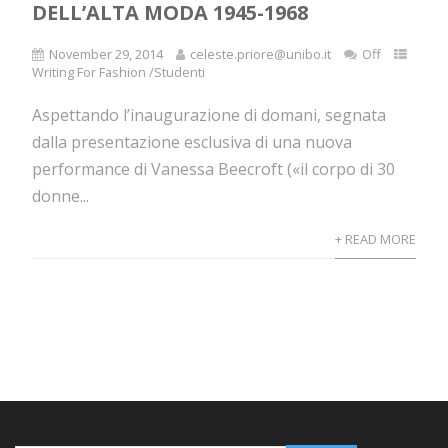
DELL’ALTA MODA 1945-1968
November 29, 2014
celeste.priore@unibo.it
Off
Writing For Fashion /Studenti
Aspettando l’inaugurazione di domani, segnata
dalla presentazione esclusiva di una nuova
performance di Vanessa Beecroft («il corpo di 30
donne...
+ READ MORE