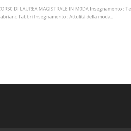
CORS0 DI LAUREA MAGISTRALE IN M0DA Insegnamento : Tend
abriano Fabbri Insegnamento : Attulità della moda...