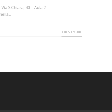
 Via S.Chiara, 40 – Aula 2
ella...
+ READ MORE