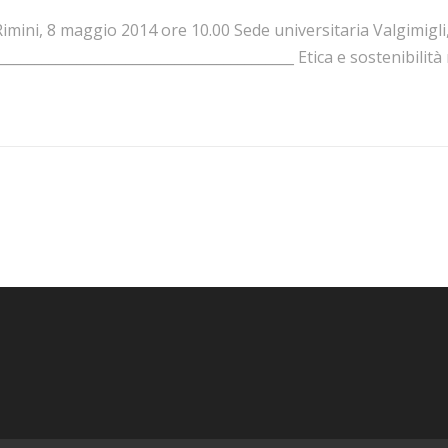
imini, 8 maggio 2014 ore 10.00 Sede universitaria Valgimigli,
__________________________________________ Etica e sostenibilità n