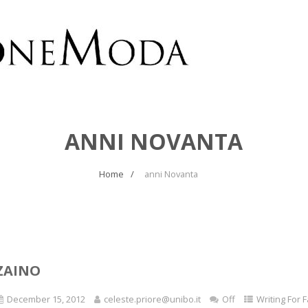
ANNI NOVANTA
Home
anni Novanta
ZAINO
December 15, 2012
celeste.priore@unibo.it
Off
Writing For 