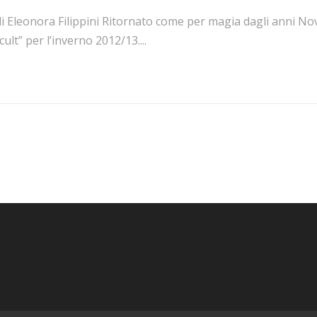
i Eleonora Filippini Ritornato come per magia dagli anni Nova
cult” per l’inverno 2012/13....