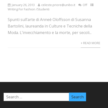
January 26, 2013
celeste.priore@unibo.it
Off
Writing For Fashion /Studenti
Spunti sull’arte di Anneè Oloffsson di Susanna
Bartolini, laureanda in Culture e Tecniche della
Moda. L’invecchiamento e la morte, per secoli...
+ READ MORE