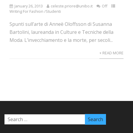
January 26, 2013
celeste.priore@unibo.it
Off
Writing For Fashion /Studenti
Spunti sull’arte di Anneè Oloffsson di Susanna
Bartolini, laureanda in Culture e Tecniche della
Moda. L’invecchiamento e la morte, per secoli...
+ READ MORE