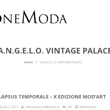
A.N.G.E.L.O. VINTAGE PALAC
Home
A.N.G.E.L.O. VINTAGE PALACE
LAPSUS TEMPORALE – X EDIZIONE MOD’ART
July 5, 2011
celeste.priore@unibo.it
Off
Allestimenti