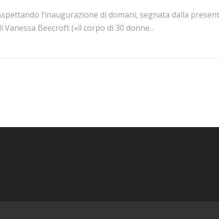
Aspettando l’inaugurazione di domani, segnata dalla presen
i Vanessa Beecroft («il corpo di 30 donne...