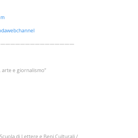
om
odawebchannel
————————————————
, arte e giornalismo”
cuola di Lettere e Beni Culturali /