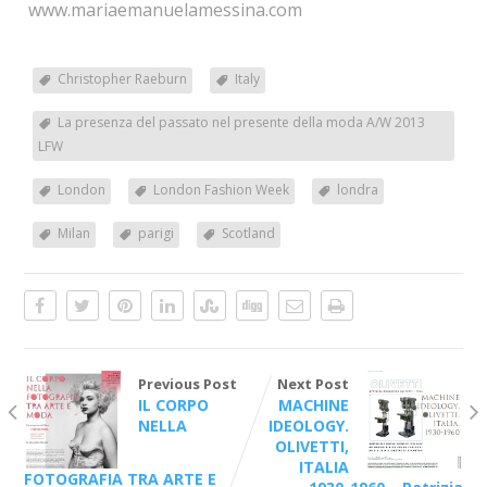
www.mariaemanuelamessina.com
Christopher Raeburn
Italy
La presenza del passato nel presente della moda A/W 2013
LFW
London
London Fashion Week
londra
Milan
parigi
Scotland
Previous Post
Next Post
IL CORPO
MACHINE
NELLA
IDEOLOGY.
OLIVETTI,
ITALIA
FOTOGRAFIA TRA ARTE E