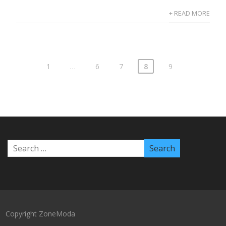
+ READ MORE
1
…
6
7
8
9
Copyright ZoneModa