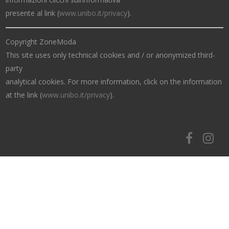
presente al link (
www.unibo.it/privacy
).
Copyright ZoneModa
This site uses only technical cookies and / or anonymized third-
party
analytical cookies. For more information, click on the information
at the link (
www.unibo.it/privacy
).