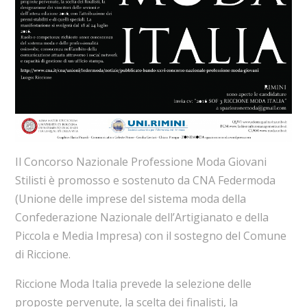
Il Concorso Nazionale Professione Moda Giovani
Stilisti è promosso e sostenuto da CNA Federmoda
(Unione delle imprese del sistema moda della
Confederazione Nazionale dell’Artigianato e della
Piccola e Media Impresa) con il sostegno del Comune
di Riccione.
Riccione Moda Italia prevede la selezione delle
proposte pervenute, la scelta dei finalisti, la