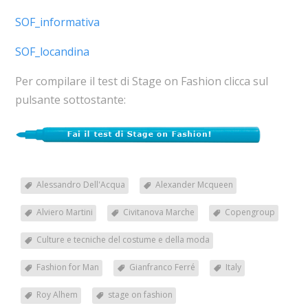
SOF_informativa
SOF_locandina
Per compilare il test di Stage on Fashion clicca sul
pulsante sottostante:
Alessandro Dell'Acqua
Alexander Mcqueen
Alviero Martini
Civitanova Marche
Copengroup
Culture e tecniche del costume e della moda
Fashion for Man
Gianfranco Ferré
Italy
Roy Alhem
stage on fashion