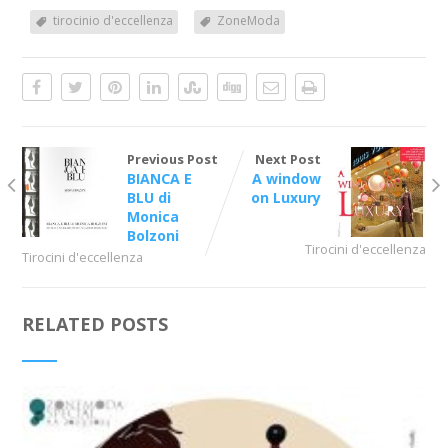
tirocinio d'eccellenza
ZoneModa
Previous Post
Next Post
BIANCA E
A window
BLU di
on Luxury
Monica
Bolzoni
Tirocini d'eccellenza
Tirocini d'eccellenza
RELATED POSTS