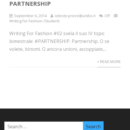
PARTNERSHIP
September 6, 2014
celeste.priore@unibo.it
Off
Writing For Fashion /Studenti
Writing For Fashion #02 svela il suo IV topic
bimestrale: #PARTNERSHIP. Partnership. O se
volete, binomi. O ancora unioni, accoppiate,...
+ READ MORE