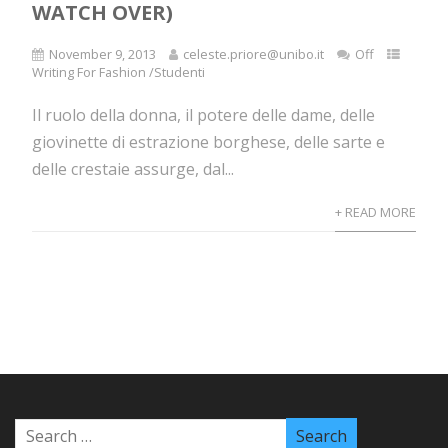
WATCH OVER)
November 9, 2013
celeste.priore@unibo.it
Off
Writing For Fashion /Studenti
Il ruolo della donna, il potere delle dame, delle
giovinette di estrazione borghese, delle sarte e
delle crestaie assurge, dal...
+ READ MORE