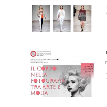
F
U
m