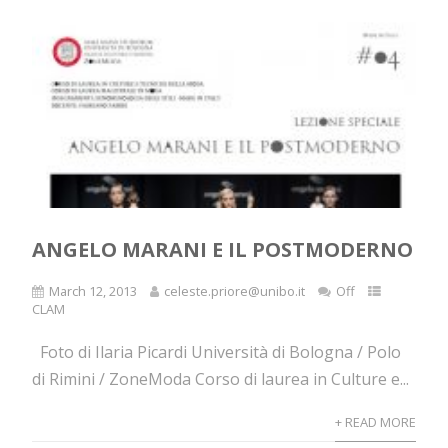
ANGELO MARANI E IL POSTMODERNO
March 12, 2013
celeste.priore@unibo.it
Off
CLAM
Foto di Ilaria Picardi Università di Bologna / Polo
di Rimini / ZoneModa Corso di laurea in Culture e...
+ READ MORE