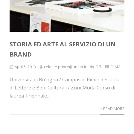
STORIA ED ARTE AL SERVIZIO DI UN
BRAND
April 5, 2013
celeste.priore@unibo.it
Off
CLAM
Università di Bologna / Campus di Rimini / Scuola
di Lettere e Beni Culturali / ZoneModa Corso di
laurea Triennale...
+ READ MORE