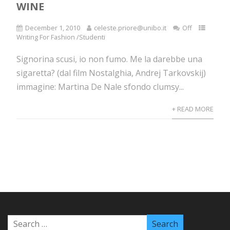
WINE
December 1, 2010
celeste.priore@unibo.it
Off
Writing For Fashion /Studenti
Signorina scusi, io non fumo. Me la darebbe una
sigaretta? (dal film Nostalghia, Andrej Tarkovskij)
immagine: Martina De Nale sfondo clumsy...
+ READ MORE