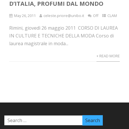
D’ITALIA, PROFUMI DAL MONDO
May 26, 2011
celeste.priore@unibo.it
Off
CLAM
Rimini, giovedì 26 maggio 2011 CORSO DI LAUREA
IN CULTURE E TECNICHE DELLA MODA Corso di
laurea magistrale in moda...
+ READ MORE