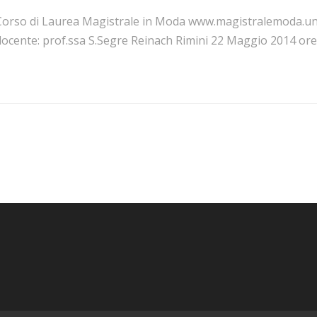
Corso di Laurea Magistrale in Moda www.magistralemoda.uni
docente: prof.ssa S.Segre Reinach Rimini 22 Maggio 2014 ore 