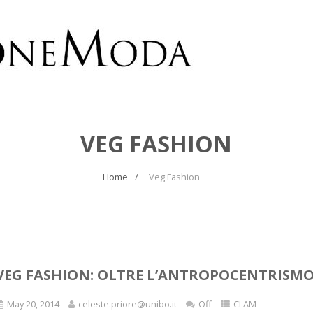
VEG FASHION
Home
Veg Fashion
VEG FASHION: OLTRE L’ANTROPOCENTRISM
May 20, 2014
celeste.priore@unibo.it
Off
CLAM