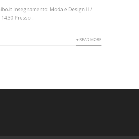
bo.it Insegnamento: Moda e Design II /
14.30 Presso...
+ READ MORE