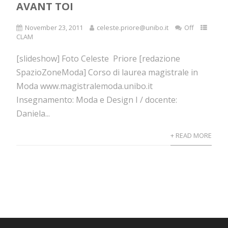
AVANT TOI
November 23, 2011
celeste.priore@unibo.it
Off
CLAM
[slideshow] Foto Celeste Priore [redazione
SpazioZoneModa] Corso di laurea magistrale in
Moda www.magistralemoda.unibo.it
Insegnamento: Moda e Design I / docente:
Daniela...
+ READ MORE