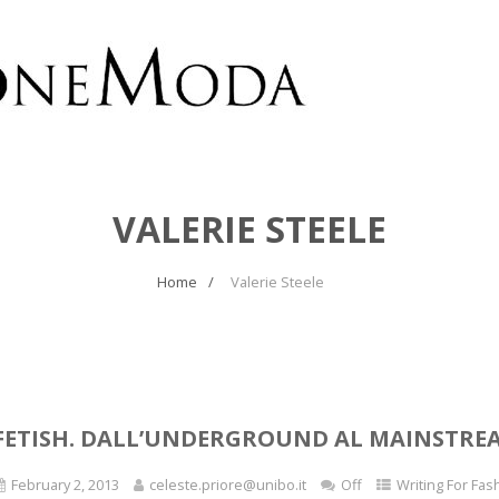
VALERIE STEELE
Home
Valerie Steele
FETISH. DALL’UNDERGROUND AL MAINSTRE
February 2, 2013
celeste.priore@unibo.it
Off
Writing For Fas