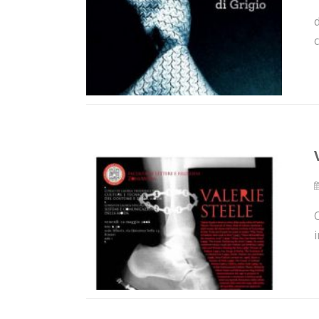
d
C
i