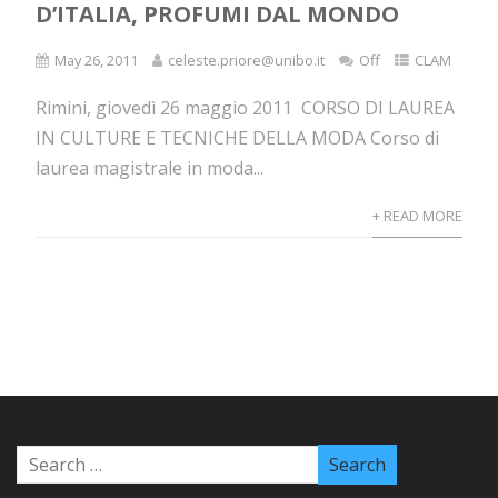
D’ITALIA, PROFUMI DAL MONDO
May 26, 2011
celeste.priore@unibo.it
Off
CLAM
Rimini, giovedì 26 maggio 2011 CORSO DI LAUREA
IN CULTURE E TECNICHE DELLA MODA Corso di
laurea magistrale in moda...
+ READ MORE