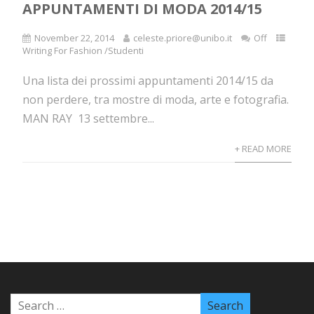
APPUNTAMENTI DI MODA 2014/15
November 22, 2014
celeste.priore@unibo.it
Off
Writing For Fashion /Studenti
Una lista dei prossimi appuntamenti 2014/15 da
non perdere, tra mostre di moda, arte e fotografia.
MAN RAY 13 settembre...
+ READ MORE