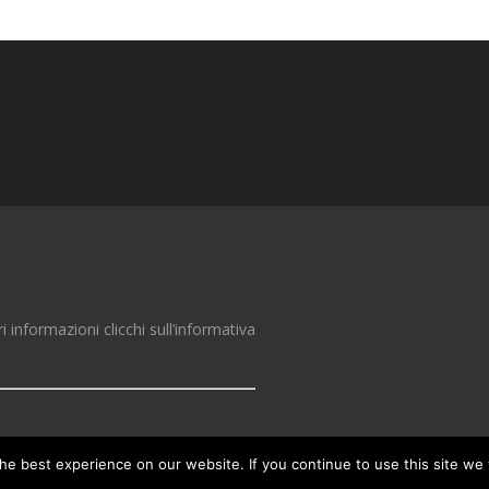
ri informazioni clicchi sull’informativa
zed third-party
e best experience on our website. If you continue to use this site we w
 information