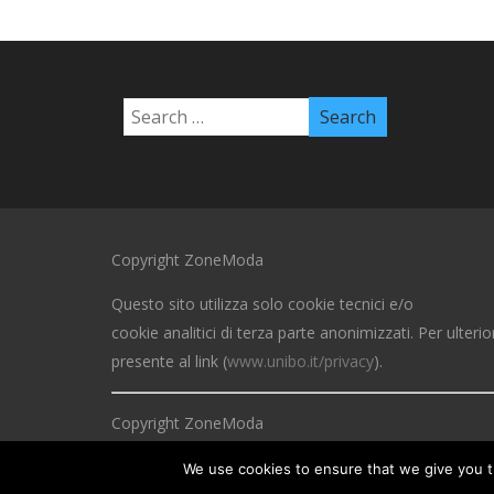
Copyright ZoneModa
Questo sito utilizza solo cookie tecnici e/o
cookie analitici di terza parte anonimizzati. Per ulterio
presente al link (
www.unibo.it/privacy
).
Copyright ZoneModa
This site uses only technical cookies and / or anonymi
We use cookies to ensure that we give you th
analytical cookies. For more information, click on the