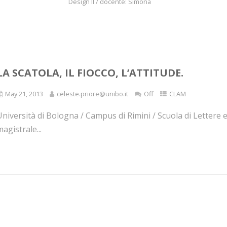
Design II / docente: Simona
LA SCATOLA, IL FIOCCO, L’ATTITUDE.
May 21, 2013
celeste.priore@unibo.it
Off
CLAM
niversità di Bologna / Campus di Rimini / Scuola di Lettere 
agistrale...