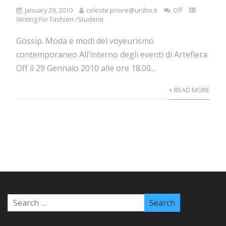
January 29, 2010
celeste.priore@unibo.it
Off
Writing For Fashion /Studenti
Gossip. Moda e modi del voyeurismo
contemporaneo All’interno degli eventi di Artefiera
Off il 29 Gennaio 2010 alle ore 18.00...
+ READ MORE