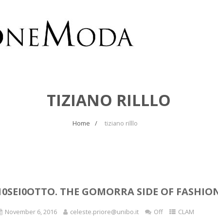
TIZIANO RILLLO
Home
tiziano rilllo
10SEI0OTTO. THE GOMORRA SIDE OF FASHIO
November 6, 2016
celeste.priore@unibo.it
Off
CLAM