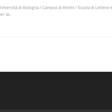
niversità di Bologna / Campus di Rimini / Scuola di Lettere e
er la...