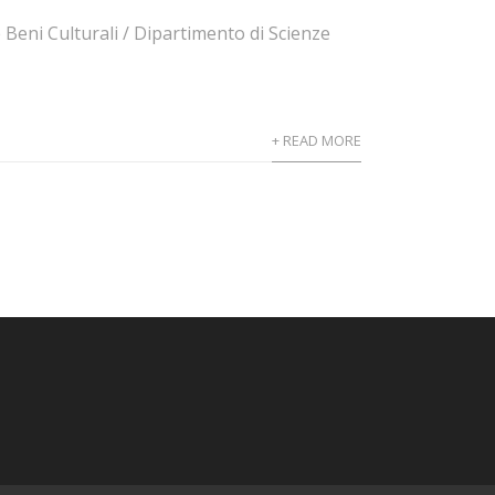
 Beni Culturali / Dipartimento di Scienze
+ READ MORE