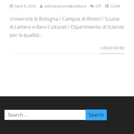
April 9, 2016
celeste.priore@unibo.it
Off
CLAM
Università di Bologna / Campus di Rimini / Scuola
di Lettere e Beni Culturali / Dipartimento di Scienze
per la qualità...
+ READ MORE