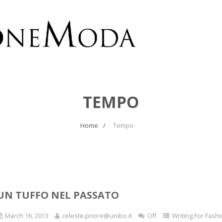
TEMPO
Home
Tempo
UN TUFFO NEL PASSATO
March 16, 2013
celeste.priore@unibo.it
Off
Writing For Fashi