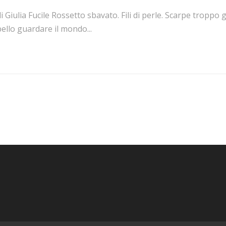
i Giulia Fucile Rossetto sbavato. Fili di perle. Scarpe troppo 
ello guardare il mondo...