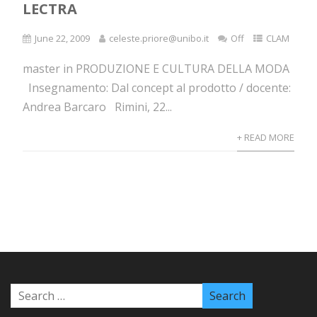
LECTRA
June 22, 2009
celeste.priore@unibo.it
Off
CLAM
master in PRODUZIONE E CULTURA DELLA MODA
Insegnamento: Dal concept al prodotto / docente:
Andrea Barcaro Rimini, 22...
+ READ MORE