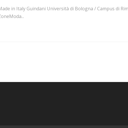
ade in Italy Guindani Università di Bologna / Campus di Rimin
ZoneModa...