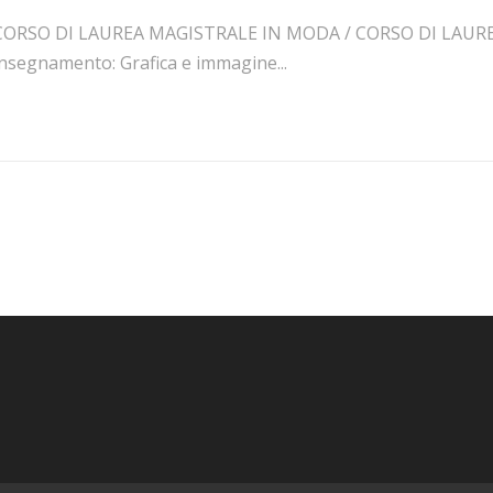
CORSO DI LAUREA MAGISTRALE IN MODA / CORSO DI LAUR
insegnamento: Grafica e immagine...