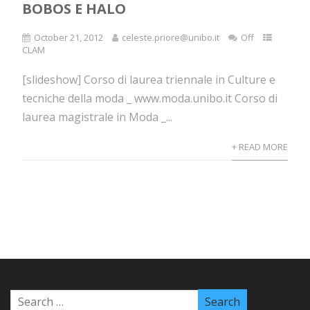
BOBOS E HALO
October 21, 2012
celeste.priore@unibo.it
Off
CLAM
[slideshow] Corso di laurea triennale in Culture e
tecniche della moda _ www.moda.unibo.it Corso di
laurea magistrale in Moda _...
+ READ MORE