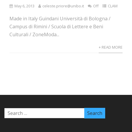
May 6, 2013
celeste.priore@unibo.it
Off
CLAM
Made in Italy Guindani Università di Bologna /
Campus di Rimini / Scuola di Lettere e Beni
Culturali / ZoneModa...
+ READ MORE