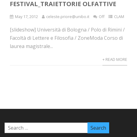
FESTIVAL_TRAIETTORIE OLFATTIVE
May 17, 2012
celeste.priore@unibo.it
Off
CLAM
[slideshow] Università di Bologna / Polo di Rimini /
Facoltà di Lettere e Filosofia / ZoneModa Corso di
laurea magistrale...
+ READ MORE