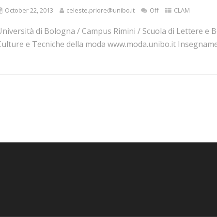
October 22, 2013
celeste.priore@unibo.it
Off
CLAM
niversità di Bologna / Campus Rimini / Scuola di Lettere e 
Culture e Tecniche della moda www.moda.unibo.it Insegnamen