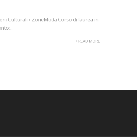
Beni Culturali / ZoneModa Corso di laurea in
to:...
+ READ MORE