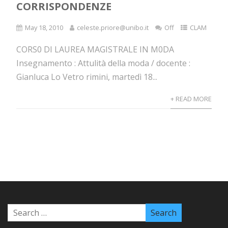
CORRISPONDENZE
May 18, 2010
celeste.priore@unibo.it
Off
CLAM
CORS0 DI LAUREA MAGISTRALE IN M0DA
Insegnamento : Attulità della moda / docente :
Gianluca Lo Vetro rimini, martedì 18...
+ READ MORE