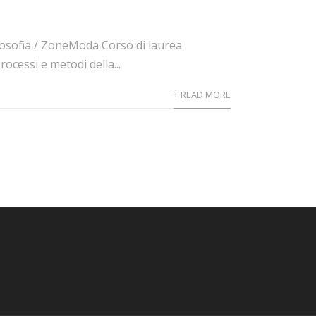
Filosofia / ZoneModa Corso di laurea
cessi e metodi della...
+ READ MORE