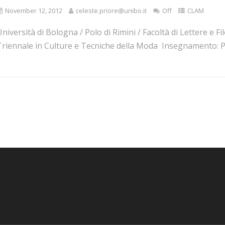
November 12, 2012
celeste.priore@unibo.it
Off
CLAM
niversità di Bologna / Polo di Rimini / Facoltà di Lettere e 
Triennale in Culture e Tecniche della Moda Insegnamento: Pro