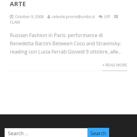
ARTE
October 9, 2008
celeste.priore@unibo.it
Off
CLAM
Russian Fashion in Paris: performance di
Benedetta Barzini Between Coco and Stravinsky:
reading con Lucia Ferrati Giovedì 9 ottobre, alle...
+ READ MORE