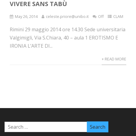
VIVERE SANS TABÙ
May 26, 2014
celeste.priore@unibo.it
Off
CLAM
Rimini 29 maggio 2014 ore 14.30 Sede universitaria
Valgimigli, Via S.Chiara, 40 – aula 1 EROTISMO E
IRONIA L’ARTE DI...
+ READ MORE