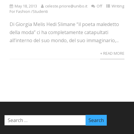
May 18, 2013
celeste.priore@unibo.it
Off
Writing
For Fashion /Studenti
Di Giorgia Melis Hedi Slimane “il poeta maledetto
della moda” ci ha completamente catapultati
all’interno del suo mondo, del suo immaginario,...
+ READ MORE