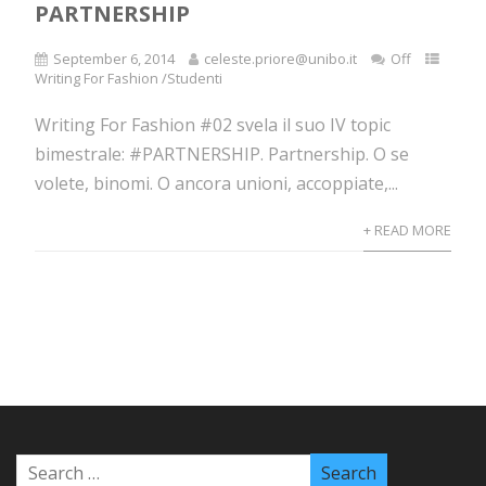
PARTNERSHIP
September 6, 2014
celeste.priore@unibo.it
Off
Writing For Fashion /Studenti
Writing For Fashion #02 svela il suo IV topic
bimestrale: #PARTNERSHIP. Partnership. O se
volete, binomi. O ancora unioni, accoppiate,...
+ READ MORE