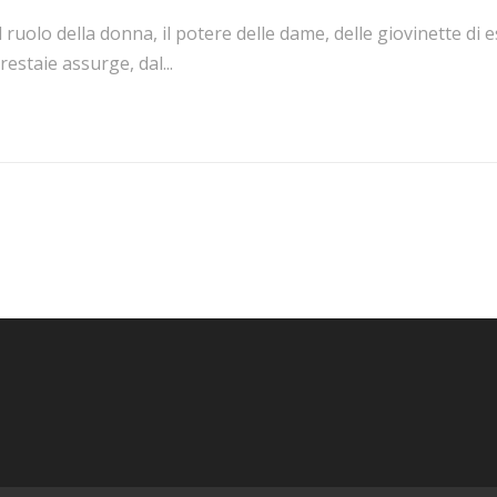
l ruolo della donna, il potere delle dame, delle giovinette di 
restaie assurge, dal...