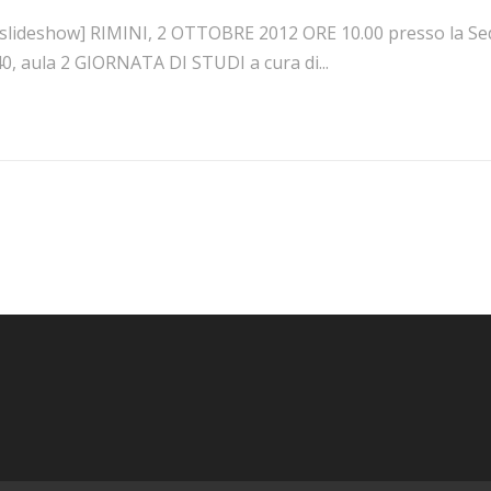
[slideshow] RIMINI, 2 OTTOBRE 2012 ORE 10.00 presso la Sede
0, aula 2 GIORNATA DI STUDI a cura di...