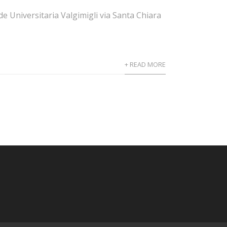
 Universitaria Valgimigli via Santa Chiara
+ READ MORE