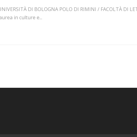
UNIVERSITÀ DI BOLOGNA POLO DI RIMINI / FACOLTÀ DI LET
aurea in culture e...