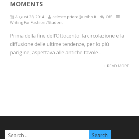
MOMENTS
August 28, 2014
celeste.priore@unibo.it
Off
Writing For Fashion /Studenti
Prima della fine dell’Ottocento, la circolazione e la
diffusione delle ultime tendenze, per lo più
parigine, aspettava alle antiche tavole...
+ READ MORE