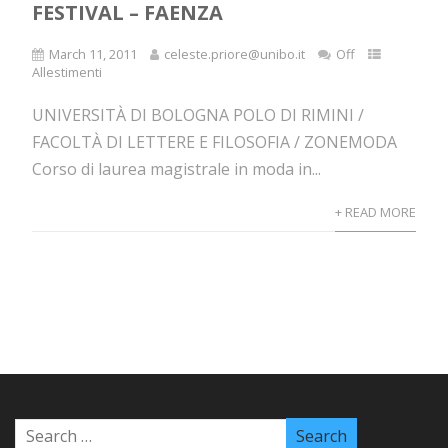
FESTIVAL – FAENZA
March 11, 2011
celeste.priore@unibo.it
Off
Allestimenti
UNIVERSITÀ DI BOLOGNA POLO DI RIMINI /
FACOLTÀ DI LETTERE E FILOSOFIA / ZONEMODA
Corso di laurea magistrale in moda in...
+ READ MORE