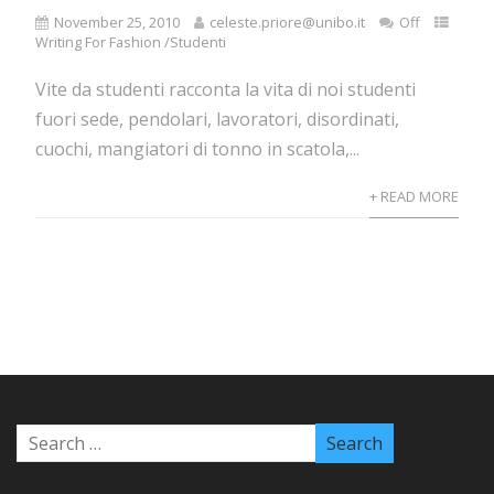
November 25, 2010
celeste.priore@unibo.it
Off
Writing For Fashion /Studenti
Vite da studenti racconta la vita di noi studenti
fuori sede, pendolari, lavoratori, disordinati,
cuochi, mangiatori di tonno in scatola,...
+ READ MORE