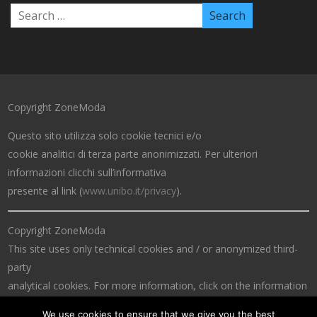
Copyright ZoneModa
Questo sito utilizza solo cookie tecnici e/o
cookie analitici di terza parte anonimizzati. Per ulteriori
informazioni clicchi sull’informativa
presente al link (
www.unibo.it/privacy
).
Copyright ZoneModa
This site uses only technical cookies and / or anonymized third-
party
analytical cookies. For more information, click on the information
at the link (
www.unibo.it/privacy
).
We use cookies to ensure that we give you the best