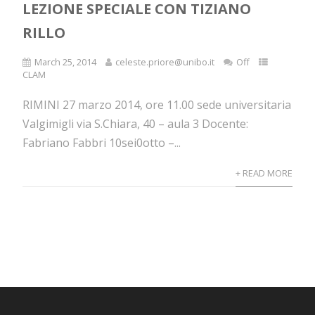
LEZIONE SPECIALE CON TIZIANO
RILLO
March 25, 2014
celeste.priore@unibo.it
Off
CLAM
RIMINI 27 marzo 2014, ore 11.00 sede universitaria
Valgimigli via S.Chiara, 40 – aula 3 Docente:
Fabriano Fabbri 10sei0otto –...
+ READ MORE